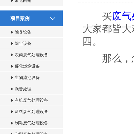
常见问题
买
废气
项目案例
大家都皆大
除臭设备
四。
除尘设备
那么，怎
农药废气处理设备
催化燃烧设备
生物滤池设备
噪音处理
有机废气处理设备
涂料废气处理设备
制鞋废气处理设备