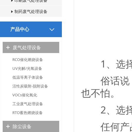
印刷废气处理设备
制药废气处理设备
产品中心
废气处理设备
RCO催化燃烧设备
1、选择
UV光解/光氧设备
俗话说，
低温等离子体设备
活性炭吸附-脱附设备
也不怕。
VOCs催化氧化
工业废气处理设备
2、选择
RTO蓄热燃烧设备
任何产品
除尘设备