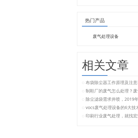
热门产品
废气处理设备
相关文章
布袋除尘器工作原理及注意
制鞋厂的废气怎么处理？废
除尘滤袋需求井喷，2019
vocs废气处理设备的6大
印刷行业废气处理，就找宏