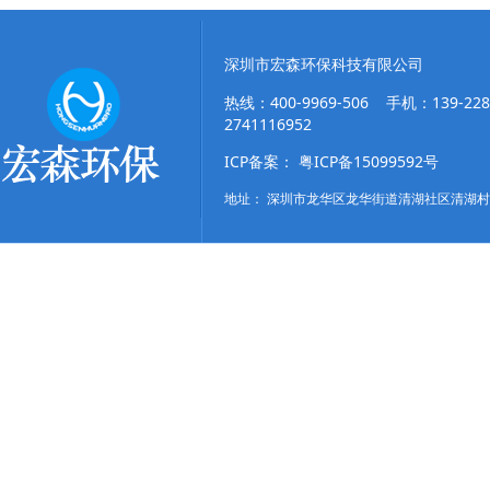
深圳市宏森环保科技有限公司
热线：400-9969-506 手机：139-22
2741116952
ICP备案：
粤ICP备15099592号
地址： 深圳市龙华区龙华街道清湖社区清湖村