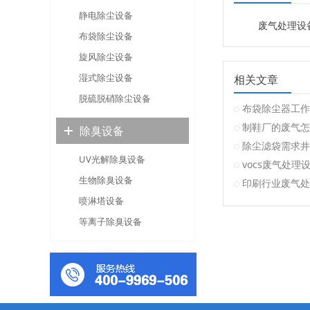
静电除尘设备
废气处理设
布袋除尘设备
旋风除尘设备
湿式除尘设备
相关文章
脱硫脱硝除尘设备
布袋除尘器工作
制鞋厂的废气怎
除臭设备
除尘滤袋需求井
UV光解除臭设备
vocs废气处
生物除臭设备
印刷行业废气处
喷淋塔设备
等离子除臭设备