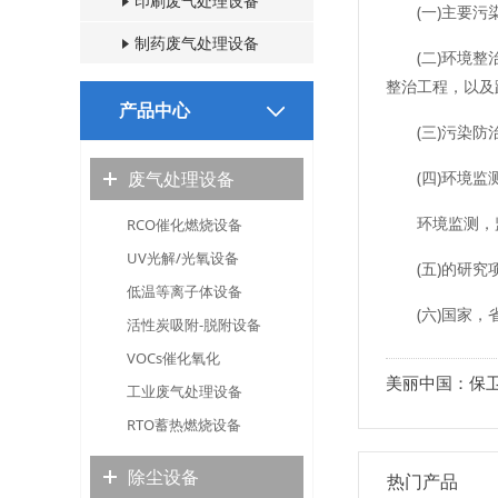
印刷废气处理设备
(一)主要污染
制药废气处理设备
(二)环境整治
整治工程，以及
产品中心
(三)污染防治
废气处理设备
(四)环境监测
环境监测，监
RCO催化燃烧设备
UV光解/光氧设备
(五)的研究项
低温等离子体设备
(六)国家，省
活性炭吸附-脱附设备
VOCs催化氧化
美丽中国：保
工业废气处理设备
RTO蓄热燃烧设备
除尘设备
热门产品