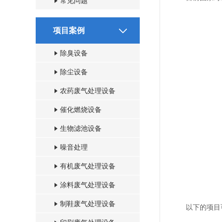
常见问题
项目案例
除臭设备
除尘设备
农药废气处理设备
催化燃烧设备
生物滤池设备
噪音处理
有机废气处理设备
涂料废气处理设备
制鞋废气处理设备
以下的项目可