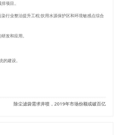
减排项目。
染行业整治提升工程;饮用水源保护区和环境敏感点综合
的研发和应用。
统的建设。
除尘滤袋需求井喷，2019年市场份额或破百亿