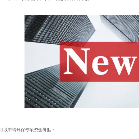
以申请环保专项资金补贴：